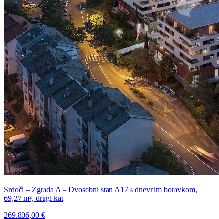
Srdoči – Zgrada A – Dvosobni stan A17 s dnevnim boravkom,
69,27 m², drugi kat
269.806,00 €