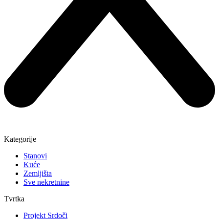
Kategorije
Stanovi
Kuće
Zemljišta
Sve nekretnine
Tvrtka
Projekt Srdoči