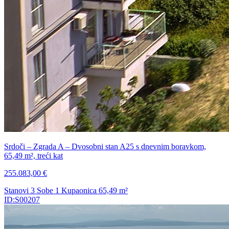
Srdoči – Zgrada A – Dvosobni stan A25 s dnevnim boravkom,
65,49 m², treći kat
255.083,00 €
Stanovi
3 Sobe
1 Kupaonica
65,49
m²
ID:S00207