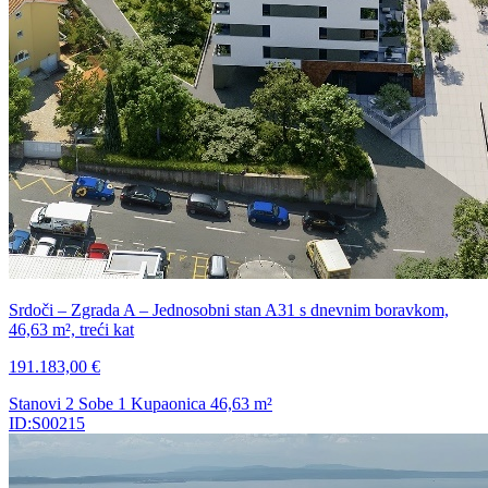
Srdoči – Zgrada A – Jednosobni stan A31 s dnevnim boravkom,
46,63 m², treći kat
191.183,00 €
Stanovi
2 Sobe
1 Kupaonica
46,63
m²
ID:S00215