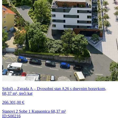
Srdoči – Zgrada A – Dvosobni stan A26 s dnevnim boravkom,
68,37 m², treći kat
266.301,00 €
Stanovi
2 Sobe
1 Kupaonica
68,37
m²
ID:S00216