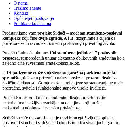
O nama
Tražimo agente
Kontakt
Opći uvjeti poslovanja
Politika o kolačićima
Predstavljamo vam
projekt Srdoči
– moderan
stambeno-poslovni
kompleks
koji čine
dvije zgrade, A i B
, dizajnirane s ciljem da
pruže savršenu ravnotežu između poslovnog i privatnog života.
Projekt obuhvaća ukupno
104 stambene jedinice
i
7 poslovnih
prostora
, raspoređenih unutar elegantno oblikovanih građevina koje
zajedno čine suvremeni arhitektonski sklop.
U
tri podzemne etaže
smještena su
garažna parkirna mjesta i
spremišta
, dok se u prizemlju nalaze poslovni prostori idealni za
različite djelatnosti. Gornje etaže namijenjene su stanovanju te nude
prozračne, svijetle i funkcionalne stanove visoke kvalitete.
Projekt Srdoči odlikuje se modernim dizajnom, vrhunskim
materijalima i pažljivo osmišljenim detaljima koji pružaju
maksimalnu udobnost i estetsku privlačnost.
Srdoči
su više od zgrada – to je novi koncept življenja, gdje se
poslovni i stambeni sadržaji skladno isprepliću stvarajući ugodnu,