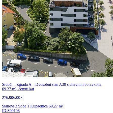
Srdoči – Zgrada A – Dvosobni stan A39 s dnevnim boravkom,
69,27 m², četvrti kat
276.906,00 €
Stanovi
3 Sobe
1 Kupaonica
69,27
m²
ID:S00198