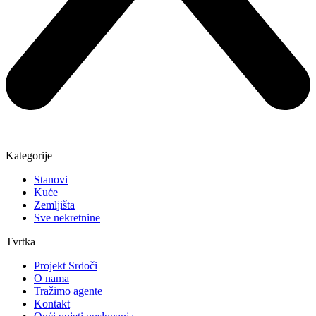
Kategorije
Stanovi
Kuće
Zemljišta
Sve nekretnine
Tvrtka
Projekt Srdoči
O nama
Tražimo agente
Kontakt