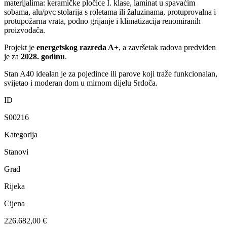
materijalima: keramičke pločice I. klase, laminat u spavaćim
sobama, alu/pvc stolarija s roletama ili žaluzinama, protuprovalna i
protupožarna vrata, podno grijanje i klimatizacija renomiranih
proizvođača.
Projekt je
energetskog razreda A+
, a završetak radova predviđen
je za
2028. godinu
.
Stan A40 idealan je za pojedince ili parove koji traže funkcionalan,
svijetao i moderan dom u mirnom dijelu Srdoča.
ID
S00216
Kategorija
Stanovi
Grad
Rijeka
Cijena
226.682,00 €