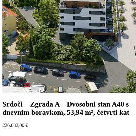
Srdoči – Zgrada A – Dvosobni stan A40 s
dnevnim boravkom, 53,94 m², četvrti kat
226.682,00 €