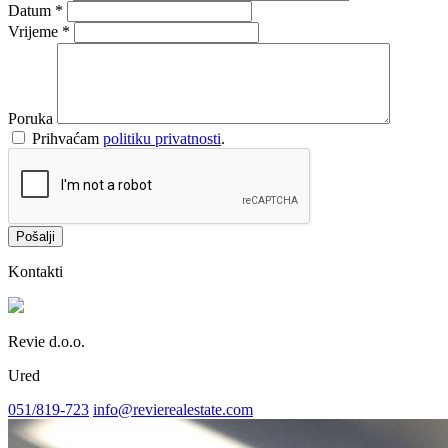
Datum
*
Vrijeme
*
Poruka
Prihvaćam
politiku privatnosti
.
Pošalji
Kontakti
Revie d.o.o.
Ured
051/819-723
info@revierealestate.com