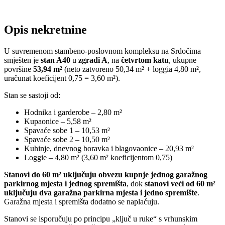
Opis nekretnine
U suvremenom stambeno-poslovnom kompleksu na Srdočima
smješten je
stan A40
u
zgradi A
, na
četvrtom katu
, ukupne
površine
53,94 m²
(neto zatvoreno 50,34 m² + loggia 4,80 m²,
uračunat koeficijent 0,75 = 3,60 m²).
Stan se sastoji od:
Hodnika i garderobe – 2,80 m²
Kupaonice – 5,58 m²
Spavaće sobe 1 – 10,53 m²
Spavaće sobe 2 – 10,50 m²
Kuhinje, dnevnog boravka i blagovaonice – 20,93 m²
Loggie – 4,80 m² (3,60 m² koeficijentom 0,75)
Stanovi do 60 m² uključuju obvezu kupnje jednog garažnog
parkirnog mjesta i jednog spremišta
, dok
stanovi veći od 60 m²
uključuju dva garažna parkirna mjesta i jedno spremište
.
Garažna mjesta i spremišta dodatno se naplaćuju.
Stanovi se isporučuju po principu „ključ u ruke“ s vrhunskim