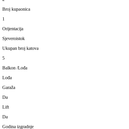
Broj kupaonica
1
Orijentacija
Sjeveroistok
Ukupan broj katova
5
Balkon /Lođa
Lođa
Garaža
Da
Lift
Da
Godina izgradnje