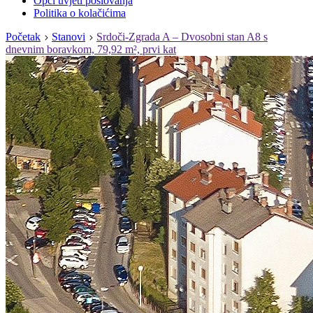
Opći uvjeti poslovanja
Politika o kolačićima
Početak
Stanovi
Srdoči-Zgrada A – Dvosobni stan A8 s
dnevnim boravkom, 79,92 m², prvi kat