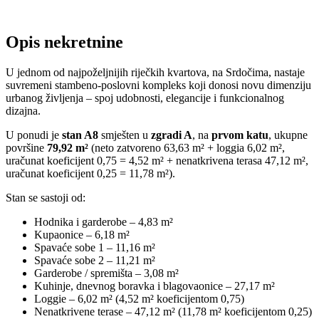
Opis nekretnine
U jednom od najpoželjnijih riječkih kvartova, na Srdočima, nastaje
suvremeni stambeno-poslovni kompleks koji donosi novu dimenziju
urbanog življenja – spoj udobnosti, elegancije i funkcionalnog
dizajna.
U ponudi je
stan A8
smješten u
zgradi A
, na
prvom katu
, ukupne
površine
79,92 m²
(neto zatvoreno 63,63 m² + loggia 6,02 m²,
uračunat koeficijent 0,75 = 4,52 m² + nenatkrivena terasa 47,12 m²,
uračunat koeficijent 0,25 = 11,78 m²).
Stan se sastoji od:
Hodnika i garderobe – 4,83 m²
Kupaonice – 6,18 m²
Spavaće sobe 1 – 11,16 m²
Spavaće sobe 2 – 11,21 m²
Garderobe / spremišta – 3,08 m²
Kuhinje, dnevnog boravka i blagovaonice – 27,17 m²
Loggie – 6,02 m² (4,52 m² koeficijentom 0,75)
Nenatkrivene terase – 47,12 m² (11,78 m² koeficijentom 0,25)