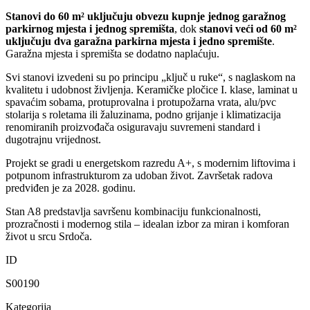
Stanovi do 60 m² uključuju obvezu kupnje jednog garažnog
parkirnog mjesta i jednog spremišta
, dok
stanovi veći od 60 m²
uključuju dva garažna parkirna mjesta i jedno spremište
.
Garažna mjesta i spremišta se dodatno naplaćuju.
Svi stanovi izvedeni su po principu „ključ u ruke“, s naglaskom na
kvalitetu i udobnost življenja. Keramičke pločice I. klase, laminat u
spavaćim sobama, protuprovalna i protupožarna vrata, alu/pvc
stolarija s roletama ili žaluzinama, podno grijanje i klimatizacija
renomiranih proizvođača osiguravaju suvremeni standard i
dugotrajnu vrijednost.
Projekt se gradi u energetskom razredu A+, s modernim liftovima i
potpunom infrastrukturom za udoban život. Završetak radova
predviđen je za 2028. godinu.
Stan A8 predstavlja savršenu kombinaciju funkcionalnosti,
prozračnosti i modernog stila – idealan izbor za miran i komforan
život u srcu Srdoča.
ID
S00190
Kategorija