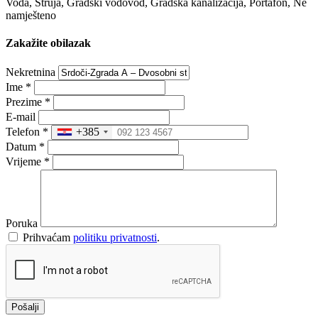
Voda, Struja, Gradski vodovod, Gradska kanalizacija, Portafon, Ne
namješteno
Zakažite obilazak
Nekretnina
Ime
*
Prezime
*
E-mail
Telefon
*
+385
Datum
*
Vrijeme
*
Poruka
Prihvaćam
politiku privatnosti
.
Pošalji