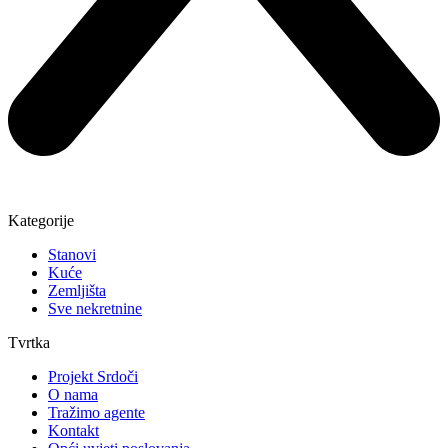
Kategorije
Stanovi
Kuće
Zemljišta
Sve nekretnine
Tvrtka
Projekt Srdoči
O nama
Tražimo agente
Kontakt