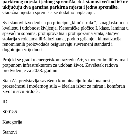
parkirnog mjesta i jednog spremišta
, dok
stanovi veći od 60 m²
uključuju dva garažna parkirna mjesta i jedno spremište
.
Garažna mjesta i spremišta se dodatno naplaćuju.
Svi stanovi izvedeni su po principu „ključ u ruke“, s naglaskom na
kvalitetu i udobnost življenja. Keramičke pločice I. klase, laminat u
spavaćim sobama, protuprovalna i protupožarna vrata, alu/pvc
stolarija s roletama ili žaluzinama, podno grijanje i klimatizacija
renomiranih proizvođača osiguravaju suvremeni standard i
dugotrajnu vrijednost.
Projekt se gradi u energetskom razredu A+, s modernim liftovima i
potpunom infrastrukturom za udoban život. Završetak radova
predviđen je za 2028. godinu.
Stan A2 predstavlja savršenu kombinaciju funkcionalnosti,
prozračnosti i modernog stila – idealan izbor za miran i komforan
život u srcu Srdoča.
ID
S00185
Kategorija
Stanovi