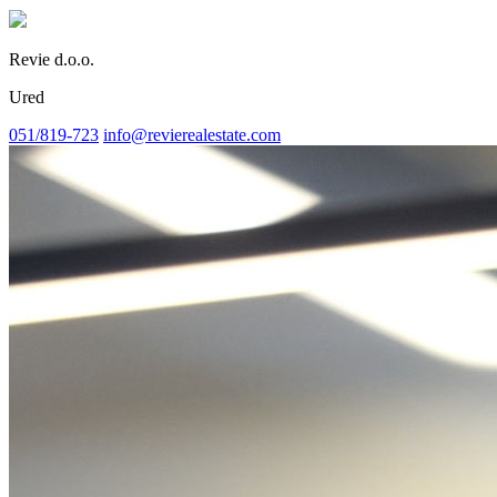
Revie d.o.o.
Ured
051/819-723
info@revierealestate.com