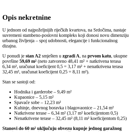
Opis nekretnine
U jednom od najpoželjnijih riječkih kvartova, na Srdočima, nastaje
suvremeni stambeno-poslovni kompleks koji donosi novu dimenziju
urbanog življenja – spoj udobnosti, elegancije i funkcionalnog
dizajna.
U ponudi je
stan A2
smješten u
zgradi A
, na
prvom katu
, ukupne
površine
59,69 m²
(neto zatvoreno 48,41 m² + natkrivena terasa
6,34 m², uračunat koeficijent 0,5 = 3,17 m² + nenatkrivena terasa
32,45 m², uračunat koeficijent 0,25 = 8,11 m²).
Stan se sastoji od:
Hodnika i garderobe – 9,49 m²
Kupaonice – 5,15 m²
Spavaće sobe – 12,23 m²
Kuhinje, dnevnog boravka i blagovaonice – 21,54 m²
Natkrivene terase – 6,34 m² (3,17 m² koeficijentom 0,5)
Nenatkrivene terase – 32,45 m² (8,11 m² koeficijentom 0,25)
Stanovi do 60 m² uključuju obvezu kupnje jednog garažnog