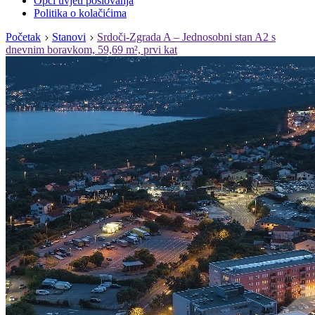
Opći uvjeti poslovanja
Politika o kolačićima
Početak
Stanovi
Srdoči-Zgrada A – Jednosobni stan A2 s
dnevnim boravkom, 59,69 m², prvi kat