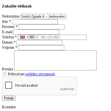
Zakažite obilazak
Nekretnina
Ime
*
Prezime
*
E-mail
Telefon
*
+385
Datum
*
Vrijeme
*
Poruka
Prihvaćam
politiku privatnosti
.
Pošalji
Kontakti