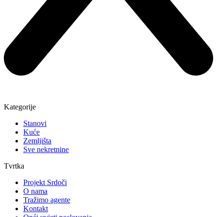
Kategorije
Stanovi
Kuće
Zemljišta
Sve nekretnine
Tvrtka
Projekt Srdoči
O nama
Tražimo agente
Kontakt