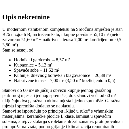
Opis nekretnine
U modernom stambenom kompleksu na Srdočima smješten je stan
B26 u zgradi B, na trećem katu, ukupne površine 55,10 m² (neto
zatvoreno 51,60 m² + natkrivena terasa 7,00 m² koeficijentom 0,5 =
3,50 m²).
Stan se sastoji od:
Hodnika i garderobe – 8,57 m²
Kupaonice – 5,13 m²
Spavaće sobe – 11,52 m²
Kuhinje, dnevnog boravka i blagovaonice – 26,38 m²
Natkrivene terase – 7,00 m² (3,50 m² koeficijentom 0,5)
Stanovi do 60 m² uključuju obvezu kupnje jednog garažnog
parkirnog mjesta i jednog spremišta, dok stanovi veći od 60 m²
uključuju dva garažna parkirna mjesta i jedno spremište. Garažna
mjesta i spremišta dodatno se naplaćuju.
Stanovi se isporučuju po principu „ključ u ruke“ s vrhunskim
materijalima: keramičke pločice I. klase, laminat u spavaćim
sobama, alu/pvc stolarija s roletama ili žaluzinama, protuprovalna i
protupožarna vrata, podno grijanje i klimatizacija renomiranih