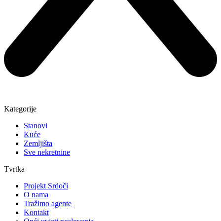
Kategorije
Stanovi
Kuće
Zemljišta
Sve nekretnine
Tvrtka
Projekt Srdoči
O nama
Tražimo agente
Kontakt