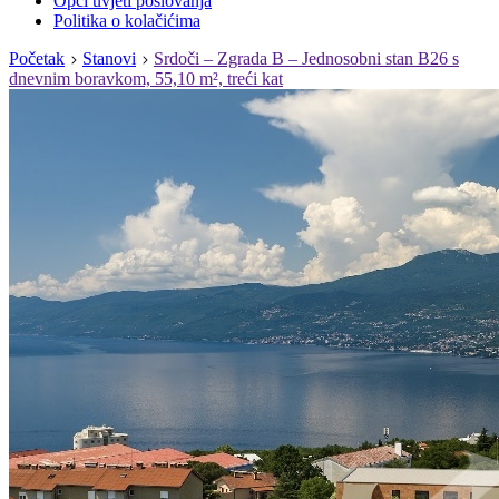
Opći uvjeti poslovanja
Politika o kolačićima
Početak
Stanovi
Srdoči – Zgrada B – Jednosobni stan B26 s
dnevnim boravkom, 55,10 m², treći kat