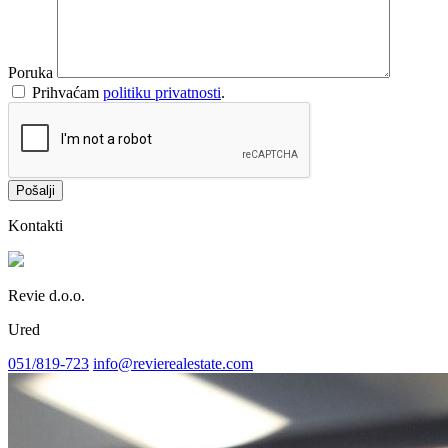
Poruka
Prihvaćam
politiku privatnosti
.
Pošalji
Kontakti
Revie d.o.o.
Ured
051/819-723
info@revierealestate.com