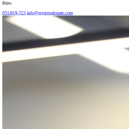
Büro
051/819-723
info@revierealestate.com