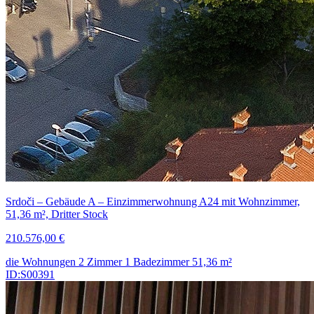
Srdoči – Gebäude A – Einzimmerwohnung A24 mit Wohnzimmer,
51,36 m², Dritter Stock
210.576,00 €
die Wohnungen
2 Zimmer
1 Badezimmer
51,36
m²
ID:S00391