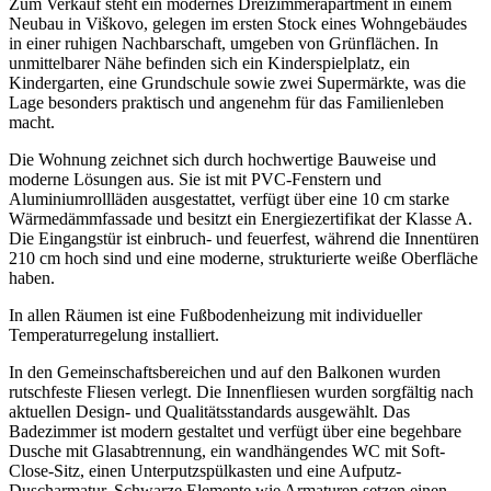
Zum Verkauf steht ein modernes Dreizimmerapartment in einem
Neubau in Viškovo, gelegen im ersten Stock eines Wohngebäudes
in einer ruhigen Nachbarschaft, umgeben von Grünflächen. In
unmittelbarer Nähe befinden sich ein Kinderspielplatz, ein
Kindergarten, eine Grundschule sowie zwei Supermärkte, was die
Lage besonders praktisch und angenehm für das Familienleben
macht.
Die Wohnung zeichnet sich durch hochwertige Bauweise und
moderne Lösungen aus. Sie ist mit PVC-Fenstern und
Aluminiumrollläden ausgestattet, verfügt über eine 10 cm starke
Wärmedämmfassade und besitzt ein Energiezertifikat der Klasse A.
Die Eingangstür ist einbruch- und feuerfest, während die Innentüren
210 cm hoch sind und eine moderne, strukturierte weiße Oberfläche
haben.
In allen Räumen ist eine Fußbodenheizung mit individueller
Temperaturregelung installiert.
In den Gemeinschaftsbereichen und auf den Balkonen wurden
rutschfeste Fliesen verlegt. Die Innenfliesen wurden sorgfältig nach
aktuellen Design- und Qualitätsstandards ausgewählt. Das
Badezimmer ist modern gestaltet und verfügt über eine begehbare
Dusche mit Glasabtrennung, ein wandhängendes WC mit Soft-
Close-Sitz, einen Unterputzspülkasten und eine Aufputz-
Duscharmatur. Schwarze Elemente wie Armaturen setzen einen