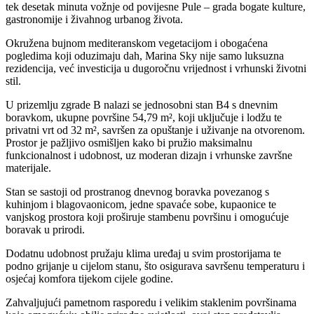
tek desetak minuta vožnje od povijesne Pule – grada bogate kulture,
gastronomije i živahnog urbanog života.
Okružena bujnom mediteranskom vegetacijom i obogaćena
pogledima koji oduzimaju dah, Marina Sky nije samo luksuzna
rezidencija, već investicija u dugoročnu vrijednost i vrhunski životni
stil.
U prizemlju zgrade B nalazi se jednosobni stan B4 s dnevnim
boravkom, ukupne površine 54,79 m², koji uključuje i lodžu te
privatni vrt od 32 m², savršen za opuštanje i uživanje na otvorenom.
Prostor je pažljivo osmišljen kako bi pružio maksimalnu
funkcionalnost i udobnost, uz moderan dizajn i vrhunske završne
materijale.
Stan se sastoji od prostranog dnevnog boravka povezanog s
kuhinjom i blagovaonicom, jedne spavaće sobe, kupaonice te
vanjskog prostora koji proširuje stambenu površinu i omogućuje
boravak u prirodi.
Dodatnu udobnost pružaju klima uređaj u svim prostorijama te
podno grijanje u cijelom stanu, što osigurava savršenu temperaturu i
osjećaj komfora tijekom cijele godine.
Zahvaljujući pametnom rasporedu i velikim staklenim površinama