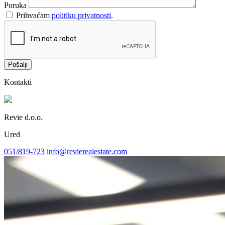
Poruka
Prihvaćam
politiku privatnosti
.
Pošalji
Kontakti
Revie d.o.o.
Ured
051/819-723
info@revierealestate.com