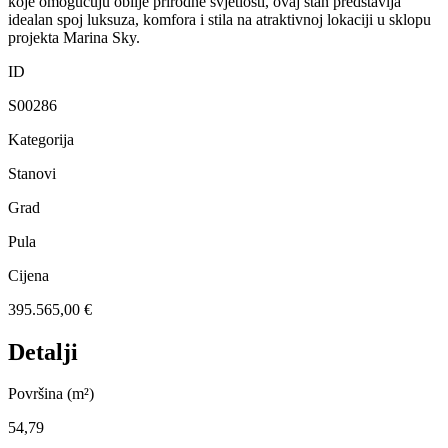
koje omogućuju obilje prirodne svjetlosti, ovaj stan predstavlja
idealan spoj luksuza, komfora i stila na atraktivnoj lokaciji u sklopu
projekta Marina Sky.
ID
S00286
Kategorija
Stanovi
Grad
Pula
Cijena
395.565,00 €
Detalji
Površina (m²)
54,79