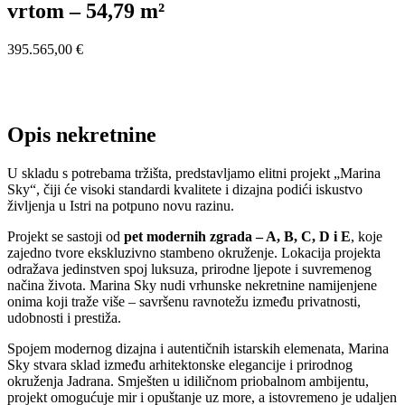
vrtom – 54,79 m²
395.565,00 €
Opis nekretnine
U skladu s potrebama tržišta, predstavljamo elitni projekt „Marina
Sky“, čiji će visoki standardi kvalitete i dizajna podići iskustvo
življenja u Istri na potpuno novu razinu.
Projekt se sastoji od
pet modernih zgrada – A, B, C, D i E
, koje
zajedno tvore ekskluzivno stambeno okruženje. Lokacija projekta
odražava jedinstven spoj luksuza, prirodne ljepote i suvremenog
načina života. Marina Sky nudi vrhunske nekretnine namijenjene
onima koji traže više – savršenu ravnotežu između privatnosti,
udobnosti i prestiža.
Spojem modernog dizajna i autentičnih istarskih elemenata, Marina
Sky stvara sklad između arhitektonske elegancije i prirodnog
okruženja Jadrana. Smješten u idiličnom priobalnom ambijentu,
projekt omogućuje mir i opuštanje uz more, a istovremeno je udaljen