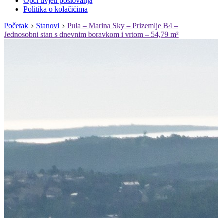
Opći uvjeti poslovanja
Politika o kolačićima
Početak
Stanovi
Pula – Marina Sky – Prizemlje B4 –
Jednosobni stan s dnevnim boravkom i vrtom – 54,79 m²