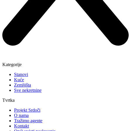
Kategorije
Stanovi
Kuće
Zemljišta
Sve nekretnine
Tvrtka
Projekt Srdoči
O nama
Tražimo agente
Kontakt