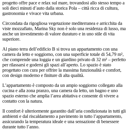
progetto offre pace e relax sul mare, trovandosi allo stesso tempo a
soli dieci minuti d’auto dalla storica Pola – città ricca di cultura,
gastronomia e vivace vita urbana.
Circondata da rigogliosa vegetazione mediterranea e arricchita da
viste mozzafiato, Marina Sky non è solo una residenza di lusso, ma
anche un investimento di valore duraturo e in uno stile di vita
superiore.
Al piano terra dell’edificio B si trova un appartamento con una
camera da letto e soggiorno, con una superficie totale di 54,79 m²,
che comprende una loggia e un giardino privato di 32 m² – perfetto
per rilassarsi e godersi gli spazi all’aperto. Lo spazio è stato
progettato con cura per offrire la massima funzionalità e comfort,
con design moderno e finiture di alta qualità.
L’appartamento è composto da un ampio soggiorno collegato alla
cucina e alla zona pranzo, una camera da letto, un bagno e uno
spazio esterno che amplia l’area abitativa e consente di vivere a
contatto con la natura.
Il comfort è ulteriormente garantito dall’aria condizionata in tutti gli
ambienti e dal riscaldamento a pavimento in tutto l’appartamento,
assicurando la temperatura ideale e una sensazione di benessere
durante tutto l’anno.