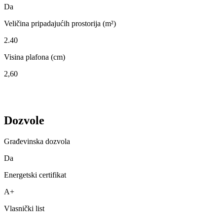
Da
Veličina pripadajućih prostorija (m²)
2.40
Visina plafona (cm)
2,60
Dozvole
Građevinska dozvola
Da
Energetski certifikat
A+
Vlasnički list