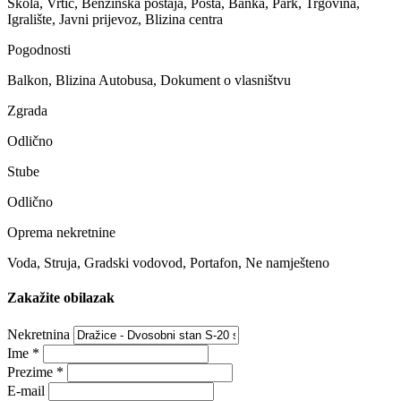
Škola, Vrtić, Benzinska postaja, Pošta, Banka, Park, Trgovina,
Igralište, Javni prijevoz, Blizina centra
Pogodnosti
Balkon, Blizina Autobusa, Dokument o vlasništvu
Zgrada
Odlično
Stube
Odlično
Oprema nekretnine
Voda, Struja, Gradski vodovod, Portafon, Ne namješteno
Zakažite obilazak
Nekretnina
Ime
*
Prezime
*
E-mail