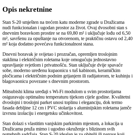
Opis nekretnine
Stan S-20 smješten na trećem katu moderne zgrade u Dražicama
nudi funkcionalan i ugodan prostor za život. Ovaj dvosobni stan s
dnevnim boravkom prostire se na 69,80 m² i uključuje lođu od 6,50
m², savršenu za opuštanje na otvorenom, te praktičnu ostavu od 2,40
m² koja dodatno povećava funkcionalnost stana.
Dnevni boravak je svijetao i prozračan, opremljen troslojnim
staklima i električnim roletama koje omogućuju jednostavno
upravljanje svjetlom i privatnošću. Stan uključuje dvije spavaće
sobe, moderno uređenu kupaonicu s tuš kabinom, keramičkim
pločicama i električnim podnim grijanjem ili radijatorom, te kuhinju i
blagovaonicu povezane s dnevnim prostorom.
Mitsubishi klima uređaji s Wi-Fi modulom u svim prostorijama
osiguravaju optimalnu temperaturu tijekom cijele godine. Kvalitetni
dvoslojni i troslojni parket unosi toplinu i eleganciju, dok termo
fasada debljine 12 cm i PVC stolarija s aluminijskim roletama jamče
izvrsnu izolaciju i energetsku učinkovitost.
Stan dolazi s vlastitim vanjskim parkirnim mjestom, a lokacija u
Dražicama pruža mirno i ugodno okruženje s blizinom svih
potrebnih sadržaja. Stan S-20 idealan je za obitelji ili parove koji