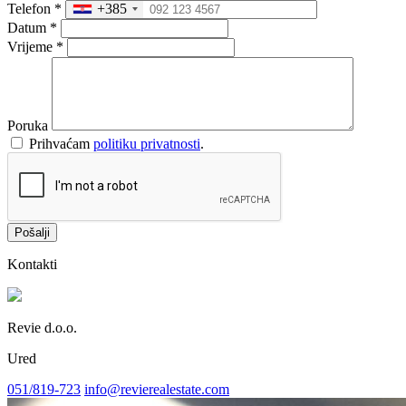
Telefon
*
+385
Datum
*
Vrijeme
*
Poruka
Prihvaćam
politiku privatnosti
.
Pošalji
Kontakti
Revie d.o.o.
Ured
051/819-723
info@revierealestate.com