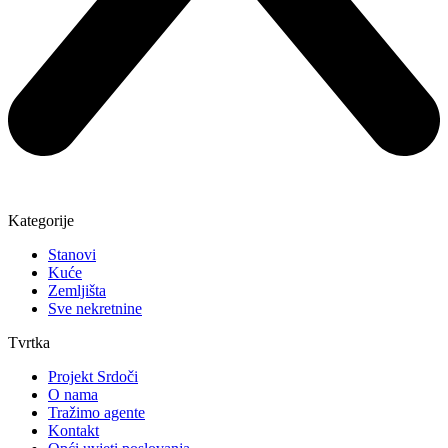
Kategorije
Stanovi
Kuće
Zemljišta
Sve nekretnine
Tvrtka
Projekt Srdoči
O nama
Tražimo agente
Kontakt