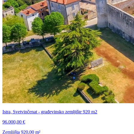
Istra, Svetvinčenat - građevinsko zemljište 920 m2
96.000,00 €
Zemljišta
920,00
m²