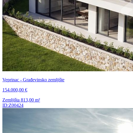
Veprinac - Građevinsko zemljište
154.000,00 €
Zemljišta
813,00
m²
ID:Z00424