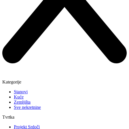
Kategorije
Stanovi
Kuće
Zemljišta
Sve nekretnine
Tvrtka
Projekt Srdoči