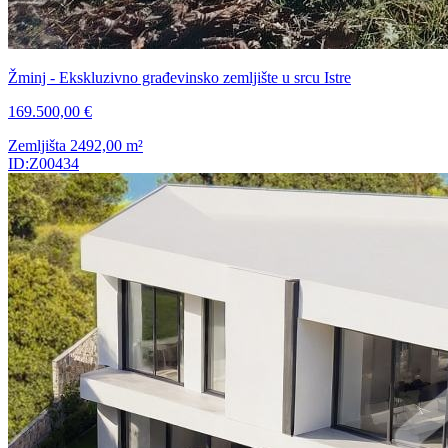
Žminj - Ekskluzivno građevinsko zemljište u srcu Istre
169.500,00 €
Zemljišta
2492,00
m²
ID:Z00434