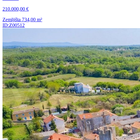
210.000,00 €
Zemljišta
734,00
m²
ID:Z00512