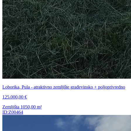
Loborika, Pula - atraktivno zemljište građevinsko + poljoprivredno
125.000,00 €
Zemljišta
1050,00
m²
ID:Z00464