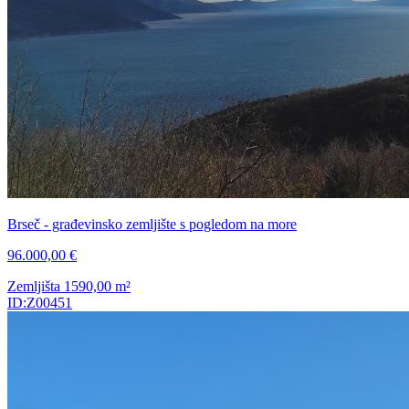
Brseč - građevinsko zemljište s pogledom na more
96.000,00 €
Zemljišta
1590,00
m²
ID:Z00451