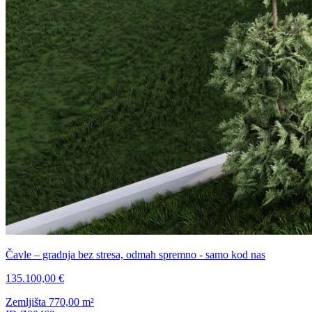
Čavle – gradnja bez stresa, odmah spremno - samo kod nas
135.100,00 €
Zemljišta
770,00
m²