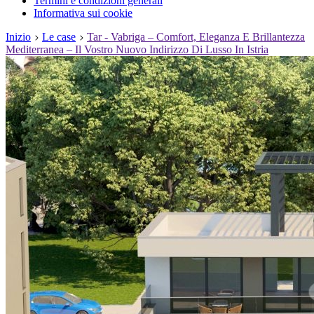
Termini e condizioni generali
Informativa sui cookie
Inizio
Le case
Tar - Vabriga – Comfort, Eleganza E Brillantezza
Mediterranea – Il Vostro Nuovo Indirizzo Di Lusso In Istria