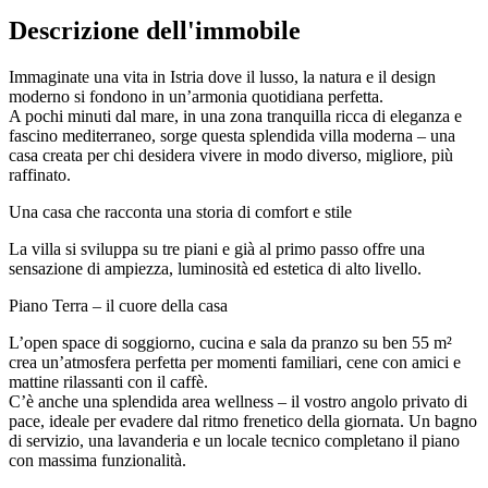
Descrizione dell'immobile
Immaginate una vita in Istria dove il lusso, la natura e il design
moderno si fondono in un’armonia quotidiana perfetta.
A pochi minuti dal mare, in una zona tranquilla ricca di eleganza e
fascino mediterraneo, sorge questa splendida villa moderna – una
casa creata per chi desidera vivere in modo diverso, migliore, più
raffinato.
Una casa che racconta una storia di comfort e stile
La villa si sviluppa su tre piani e già al primo passo offre una
sensazione di ampiezza, luminosità ed estetica di alto livello.
Piano Terra – il cuore della casa
L’open space di soggiorno, cucina e sala da pranzo su ben 55 m²
crea un’atmosfera perfetta per momenti familiari, cene con amici e
mattine rilassanti con il caffè.
C’è anche una splendida area wellness – il vostro angolo privato di
pace, ideale per evadere dal ritmo frenetico della giornata. Un bagno
di servizio, una lavanderia e un locale tecnico completano il piano
con massima funzionalità.