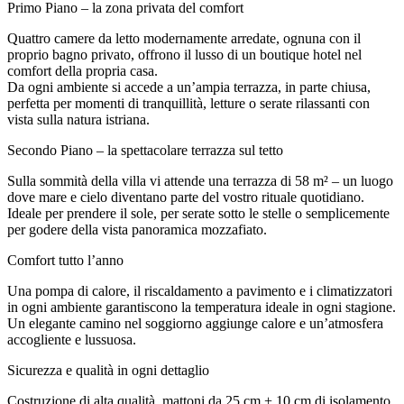
Primo Piano – la zona privata del comfort
Quattro camere da letto modernamente arredate, ognuna con il
proprio bagno privato, offrono il lusso di un boutique hotel nel
comfort della propria casa.
Da ogni ambiente si accede a un’ampia terrazza, in parte chiusa,
perfetta per momenti di tranquillità, letture o serate rilassanti con
vista sulla natura istriana.
Secondo Piano – la spettacolare terrazza sul tetto
Sulla sommità della villa vi attende una terrazza di 58 m² – un luogo
dove mare e cielo diventano parte del vostro rituale quotidiano.
Ideale per prendere il sole, per serate sotto le stelle o semplicemente
per godere della vista panoramica mozzafiato.
Comfort tutto l’anno
Una pompa di calore, il riscaldamento a pavimento e i climatizzatori
in ogni ambiente garantiscono la temperatura ideale in ogni stagione.
Un elegante camino nel soggiorno aggiunge calore e un’atmosfera
accogliente e lussuosa.
Sicurezza e qualità in ogni dettaglio
Costruzione di alta qualità, mattoni da 25 cm + 10 cm di isolamento,