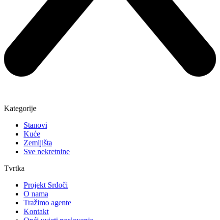
Kategorije
Stanovi
Kuće
Zemljišta
Sve nekretnine
Tvrtka
Projekt Srdoči
O nama
Tražimo agente
Kontakt