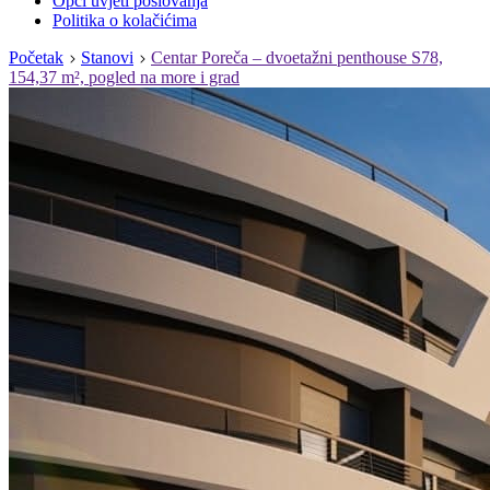
Opći uvjeti poslovanja
Politika o kolačićima
Početak
Stanovi
Centar Poreča – dvoetažni penthouse S78,
154,37 m², pogled na more i grad