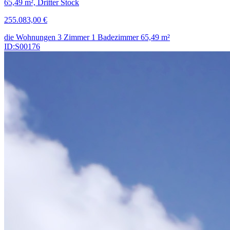
65,49 m², Dritter Stock
255.083,00 €
die Wohnungen
3 Zimmer
1 Badezimmer
65,49
m²
ID:S00176