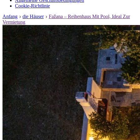
Allgemeine Geschäftsbedingungen
Cookie-Richtlinie
Anfang
die Häuser
Fažana – Reihenhaus Mit Pool, Ideal Zur
Vermietung