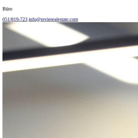
Büro
051/819-723
info@revierealestate.com