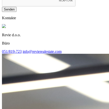
Senden
Kontakte
Revie d.o.o.
Büro
051/819-723
info@revierealestate.com