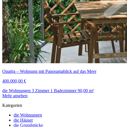
Opatija – Wohnung mit Panoramablick auf das Meer
400.000,00 €
die Wohnungen
3 Zimmer
1 Badezimmer
90,00
m²
Mehr ansehen
Kategorien
die Wohnungen
die Häuser
die Grundstücke