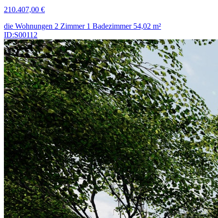
210.407,00 €
die Wohnungen
2 Zimmer
1 Badezimmer
54,02
m²
ID:S00112