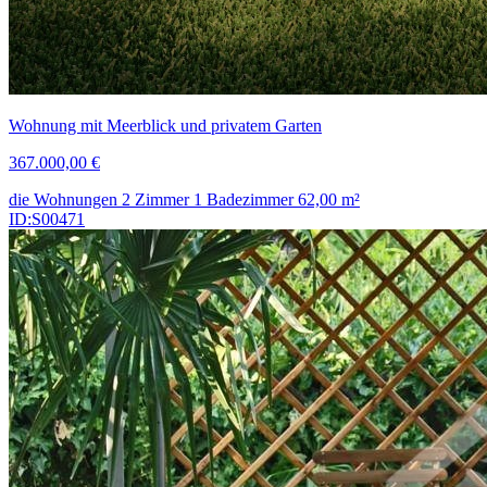
Wohnung mit Meerblick und privatem Garten
367.000,00 €
die Wohnungen
2 Zimmer
1 Badezimmer
62,00
m²
ID:S00471