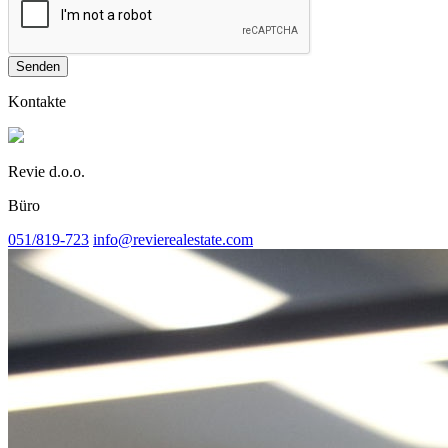
Senden
Kontakte
Revie d.o.o.
Büro
051/819-723
info@revierealestate.com