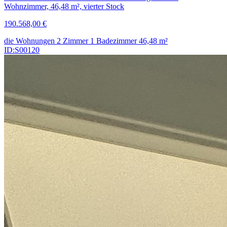
Wohnzimmer, 46,48 m², vierter Stock
190.568,00 €
die Wohnungen
2 Zimmer
1 Badezimmer
46,48
m²
ID:S00120